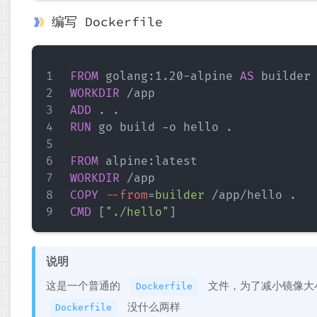
编写 Dockerfile
FROM
 golang:1.20-alpine 
AS
 builder
WORKDIR
 /app
ADD
 . .
RUN
 go build -o hello .
FROM
 alpine:latest
WORKDIR
 /app
COPY
--from
=
builder
 /app/hello .
CMD
 [
"./hello"
]
说明
这是一个普通的
文件，为了减小镜像大
Dockerfile
没什么两样
Dockerfile