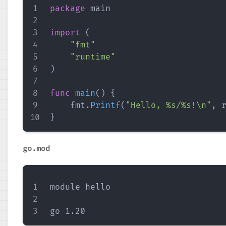
package
 main

import
(
"fmt"
"runtime"
)
func
main
(
)
{
    fmt
.
Printf
(
"Hello, %s/%s!\n"
,
 
}
go.mod
module hello
