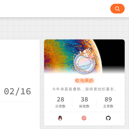
欧泡果奶
02/16
28
38
89
分类数
标签数
文章数