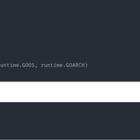
runtime
.
GOOS
,
 runtime
.
GOARCH
)