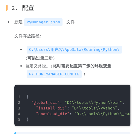
2. 配置
新建
文件
PyManager.json
文件存放路径:
C:\Users\用户名\AppData\Roaming\Python\
(
可跳过第二步
)
自定义路径。(
此时需要配置第二步的环境变量
)
PYTHON_MANAGER_CONFIG
{
"global_dir"
:
"D:\\tools\\Python\\bin"
,
"install_dir"
:
"D:\\tools\\Python"
,
"download_dir"
:
"D:\\tools\\Python\\_cach
}