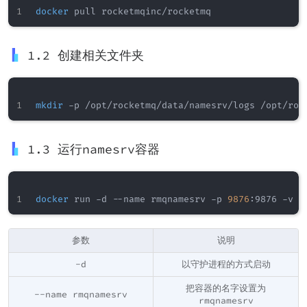
docker
1.2 创建相关文件夹
mkdir
1.3 运行namesrv容器
docker
 run -d --name rmqnamesrv -p 
9876
:9876 -v /
参数
说明
-d
以守护进程的方式启动
把容器的名字设置为
--name rmqnamesrv
rmqnamesrv