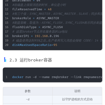
deleteWhen 
=
#在磁盘上保留消息的时长，单位是小时
fileReservedTime 
=
48
#有三个值：SYNC_MASTER，ASYNC_MASTER，SLAVE；同步
brokerRole 
=
#刷盘策略，取值为：ASYNC_FLUSH，SYNC_FLUSH表示同步刷
flushDiskType 
=
# 设置broker节点所在服务器的ip地址
brokerIP1 
=
192.168
# 磁盘使用达到95%之后,生产者再写入消息会报错 CODE: 14 DESC: se
diskMaxUsedSpaceRatio
=
95
2.3 运行broker容器
docker
 run -d --name rmqbroker --link rmqnamesrv:
参数
说明
-d
以守护进程的方式启动