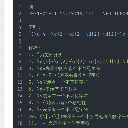
例：

2021-01-21 11:19:19.111  INFO 1080
正则：

^(
\d
{
4
}
-
\d
{
2
}
-
\d
{
2
}
\d
{
2
}
:
\d
{
2
}
:
\d
解释：

1. ^为文件开头

2. 
\d
{4}-
\d
{2}-
\d
{2} 
\d
{2}:
\d
{2}:
\
3. 
\s*
表示中间有多个不可见字符

4. ([A-Z]*)表示有多个A-Z字符

5. 
\s
表示有一个不可见字符

6. 
\d*
表示有多个数字

7. 
\s
表示有一个不可见字符

8. 
\-
{3}表示有3个横杠杠

9. 
\s
表示有一个不可见字符

10. (\[.*\])表示有一个中括号包裹的多个任
11. .* 表示有多个任意字符
