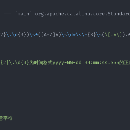
8 --- 
[
main
]
 org.apache.catalina.core.Standard
{
2
}
\.
\d
{
3
}
)
\s*
(
[
A-Z
]
*)
\s
\d*
\s
\-
{
3
}
\s
(
\[.*\]
).
d
{2}
\.
\d
{3}为时间格式yyyy-MM-dd HH:mm:ss.SSS的正
意字符
