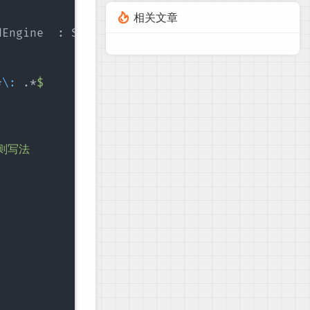
相关文章
Engine  : Starting Servlet Engine: Apache Tom
*
\:
 .*
$

则写法
