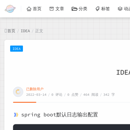
首页
文章
分类
标签
动
首页
正文
/
IDEA
/
IDEA
ID
已删除用户
2022-03-14
/
0 评论
/
0 点赞
/
464 阅读
/
342 字
spring boot默认日志输出配置