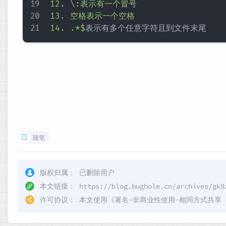
12. 
\:
表示有一个冒号

13. 空格表示一个空格

14. .*$
随笔
版权归属：
已删除用户
本文链接：
https://blog.bughole.cn/archives/gk8
许可协议：
本文使用《
署名-非商业性使用-相同方式共享 4.0 