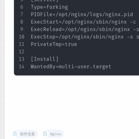
Type=forking

PIDFile=/opt/nginx/logs/nginx.pid

ExecStart=/opt/nginx/sbin/nginx -c 
ExecReload=/opt/nginx/sbin/nginx -s
ExecStop=/opt/nginx/sbin/nginx -s s
PrivateTmp=true

[Install]

软件安装
Nginx