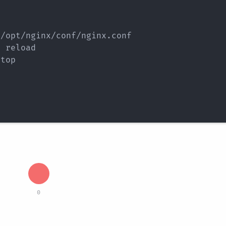
/opt/nginx/conf/nginx.conf

 reload

top

0