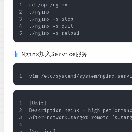
cd
 /opt/nginx

./nginx 

./nginx -s stop

./nginx -s quit

Nginx加入Service服务
[Unit]

Description=nginx - high performanc
After=network.target remote-fs.targ
[Service]
