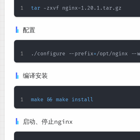
tar
配置
./configure --prefix
=
编译安装
make
&&
make
install
启动、停止nginx