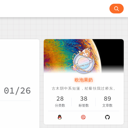
欧泡果奶
01/26
28
38
89
分类数
标签数
文章数