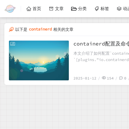
首页
文章
分类
标签
动
containerd
以下是
相关的文章
containerd配置及命
2025-01-12
本文介绍了如何配置`containe
`[plugins."io.conta
更改。接着列举了使用`cri
器内执行命令等操作。这些指导
2025-01-12
154
0