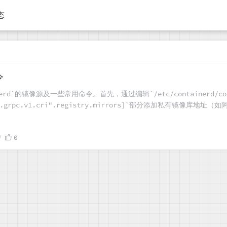
态
令
rd`的镜像源及一些常用命令。首先，通过编辑`/etc/containerd/con
inerd.grpc.v1.cri".registry.mirrors]`部分添加私有镜
ctl`工具管理容器和镜像的一系列命令，包括列出、查看详情、拉取与
对于优化Docker环境下的镜像下载速度和日常容器管理非常有用。
0