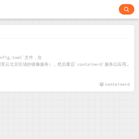
fig.toml`文件，在
像库地址（如阿里云北京区域的镜像服务），然后重启`containerd`服务以应用
删除镜像；以及查看运行中的或所有容器状态、获取容器详情、在指定容
containerd