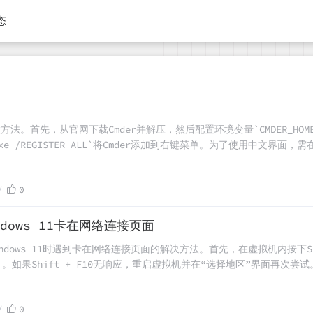
态
法。首先，从官网下载Cmder并解压，然后配置环境变量`CMDER_HOME`
exe /REGISTER ALL`将Cmder添加到右键菜单。为了使用中
设置。最后，通过编辑`cmder_prompt_config.lua`和`clink
0
indows 11卡在网络连接页面
ndows 11时遇到卡在网络连接页面的解决方法。首先，在虚拟机内按下Shif
如果Shift + F10无响应，重启虚拟机并在“选择地区”界面再次尝试
完成后出现分辨率问题或网络连接故障，建议安装VMware Tools来
0