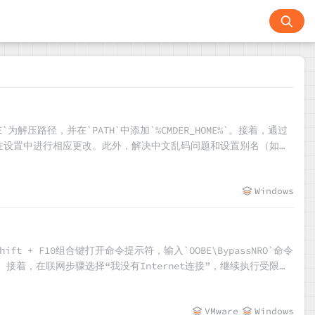
为解压路径，并在`PATH`中添加`%CMDER_HOME%`。接着，通过
文界面，需在设置中进行相应更改。此外，解决中文乱码问题和设置别名（如
.lua`文件，可以自定义命令提示符样式，使其更接近Linux风格。
Windows
t + F10组合键打开命令提示符，输入`OOBE\BypassNRO`命令
。接着，在联网步骤选择“我没有Internet连接”，继续执行受限设
解决这些问题。
VMware
Windows