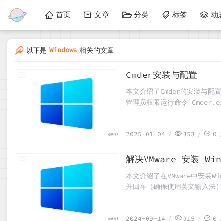
首页
文章
分类
标签
动
Windows
以下是
相关的文章
Cmder安装与配置
2025-01-04
本文介绍了Cmder的安装与配置方
管理员权限运行命令`Cmder.
`ll=ls -al`）需要修改环境
2025-01-04
353
0
解决VMware 安装 W
2024-09-14
本文介绍了在VMware中安装Wi
并回车（确保使用英文输入法）。
置以跳过网络配置。此外，若安装
2024-09-14
915
0