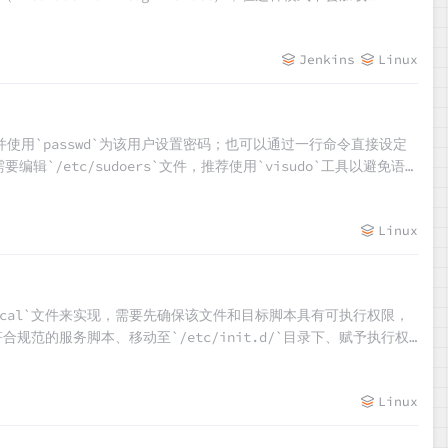
不会加载 `/etc/profile` 而是检查用户的 `.bashrc` 文件。因
量被正确设置，从而避免由于缺少必要的环境配置导致的服务启动失败或类找
Jenkins
Linux
，并使用`passwd`为该用户设置密码；也可以通过一行命令直接设定
辑`/etc/sudoers`文件，推荐使用`visudo`工具以避免语
是否需要输入密码。最后保存修改并退出编辑器。
Linux
.local`文件来实现，需要先确保该文件和目标脚本具有可执行权限，
符合规范的服务脚本、移动至`/etc/init.d/`目录下、赋予执行权
ux系统的7个运行级别及其工作原理，以及如何查看和切换当前运行级别。
Linux