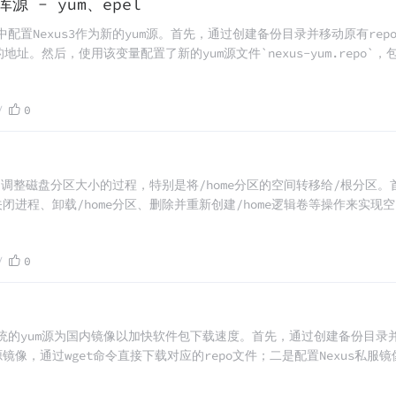
库源 - yum、epel
统中配置Nexus3作为新的yum源。首先，通过创建备份目录并移动原有r
s3代理的地址。然后，使用该变量配置了新的yum源文件`nexus-yum.r
了一个EPEL源`nexus-epel.repo`以提供更多的企业级Lin
0
中调整磁盘分区大小的过程，特别是将/home分区的空间转移给/根分区。首
进程、卸载/home分区、删除并重新创建/home逻辑卷等操作来实现空
涉及了文件系统的管理和逻辑卷管理工具的使用。
0
S系统的yum源为国内镜像以加快软件包下载速度。首先，通过创建备份目录
，通过wget命令直接下载对应的repo文件；二是配置Nexus私服镜像，
`yum clean all`清除旧缓存，并用`yum makecache`生成基