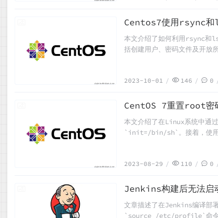
Centos7使用rsyn
2023-10-01
本文介绍了如何利用rsync和l
括创建用户、密码文件及开放所需
inotify机制监听文件变
2023-10-01
146
0
CentOS 7重置root密
2023-08-29
本文介绍了在Linux系统中通
`init=/bin/sh`。接着，
新的root密码，并输入两次确认。
置的密码登录。整个过程配有
2023-08-29
110
0
Jenkins构建后无法启
2023-08-27
文章描述了在Jenkins编
`source /etc/prof