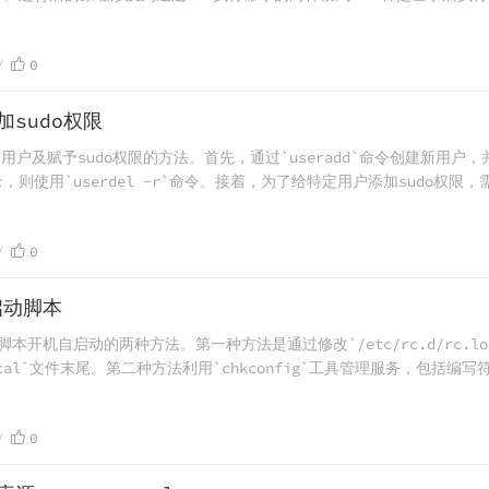
一种是直接执行命令（non-interactive + non-login），这种情况下
，显式地使用 `source /etc/profile` 可以确保环境变
0
加sudo权限
建用户及赋予sudo权限的方法。首先，通过`useradd`命令创建新用户
使用`userdel -r`命令。接着，为了给特定用户添加sudo权限，需要编
后，按照示例格式添加相应行来指定哪些用户可以执行sudo命令以及
0
启动脚本
设置脚本开机自启动的两种方法。第一种方法是通过修改`/etc/rc.d/rc
cal`文件末尾。第二种方法利用`chkconfig`工具管理服务，包括编写
--add`命令将其加入系统服务列表等步骤。此外，文章还简要说明了Lin
0