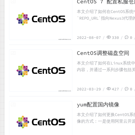
CentOS 7 配置私服仓
2022-08-07
本文介绍了如何在CentOS系
`REPO_URL`指向Nexu
GPG密钥检查。最后，还额外配置
Nexus服务器上。
2022-08-07
330
0
CentOS调整磁盘空间
2022-03-29
本文介绍了如何在Linux系统
内容，并通过一系列步骤包括关闭
复之前备份的数据。整个过程
2022-03-29
427
0
yum配置国内镜像
2022-03-13
本文介绍了如何更换CentO
像的方式：一是使用阿里云开源镜像
后，为了使新的yum源生效，需执行