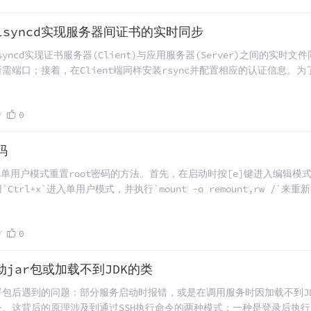
c和lsyncd实现服务器间证书的实时同步
syncd实现证书服务器(Client)与应用服务器(Server)之间的实时
端口；接着，在Client端同样安装rsync并配置相应的认证信息。为了
化并通过rsync进行差异同步。文章详细提供了从软件安装到具体配置的每
0
码
过单用户模式重置root密码的方法。首先，在启动时按[e]键进入编辑模式
使用`Ctrl+x`进入单用户模式，并执行`mount -o remount,rw 
之后，创建一个名为`.autorelabel`的文件以触发SELinux自动重
详细的步骤截图，便于跟随操作。
0
动jar包或加载不到JDK的类
译部署包后遇到的问题：部分服务启动时报错，或是在调用服务时因加载不到
ile`命令。这背后的原理涉及到通过SSH执行命令的两种模式：一种是登录后执行（in