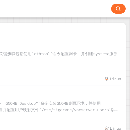
键步骤包括使用`ethtool`命令配置网卡，并创建systemd服务
Linux
"GNOME Desktop"`命令安装GNOME桌面环境，并使用
务并配置用户映射文件`/etc/tigervnc/vncserver.users`以指
vncserver@:1`)并确保防火墙开放相应的端口(如5901)，以便远
Linux