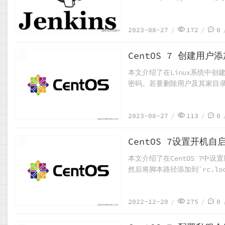
`/etc/profile` 文件；另
此，在非交互式且非登录的情况下
2023-08-27
172
0
不到的问题。
CentOS 7 创建用户添
2023-08-27
本文介绍了在Linux系统中创
密码。若要删除用户及其家目录，则
法错误。在文件中找到合适位置
2023-08-27
113
0
CentOS 7设置开机自
2022-12-20
本文介绍了在CentOS 7中
然后将脚本路径添加到`rc.lo
限、使用`chkconfig 
2022-12-20
275
0