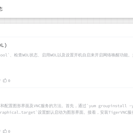
态
L)
ool`、检查WOL状态、启用WOL以及设置开机自启来开启网络唤醒功能。关
0
配置图形界面及VNC服务的方法。首先，通过`yum groupinstall -y 
ult graphical.target`设置默认启动为图形界面。接着，安装TigerVNC服
vncpasswd`命令为VNC设置密码（至少6位）。最后，启动VNC服务(`
0