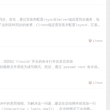
文件同步。首先，通过安装和配置rsync在Server端设置同步服务，包
达到实时同步的效果，Client端还需安装并配置lsyncd，它基于
一步骤，并附有测试方法以验证同步是否成功。
Linux
，找到以`linux16`开头的命令行并在其后添加
/`来重新挂载根文件系统为读写模式。然后，通过`passwd root`命令设置
新标记。最后，输入`exec /sbin/init`重启系统，即可使用新设
Linux
JDK中的类而报错。为解决这一问题，建议在启动脚本前添加一行
teractive + login shell），在这种模式下会加载