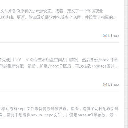
epo文件来备份原有的yum源设置。接着，定义了一个环境变量
epo`，包括基础、更新、附加及扩展软件包等多个仓库，并设置了相应的
ux软件包支持。整个过程确保了系统的软件包管理和更新能够顺利切换到新的
Linux
先使用`df -h`命令查看磁盘空间占用情况，然后备份/home目录
间的重新分配。最后，扩展/root分区后，再次挂载/home分区并恢
Linux
并移动原有repo文件来备份原镜像设置。接着，提供了两种配置新镜
需要手动编辑nexus.repo文件，并设定baseurl等参数。最
于新源的缓存。