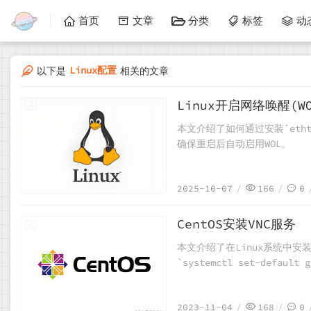
首页
文章
分类
标签
动
Linux配置
以下是
相关的文章
Linux开启网络唤醒(WO
2025-10-07
本文介绍了如何通过安装`etht
确保重启后自动启用WOL。
2025-10-07
166
0
CentOS安装VNC服务
2023-11-04
本文介绍了在Linux系统中安装和
`systemctl set-defa
定用户的VNC显示号。然后，利用`
程访问。
2023-11-04
168
0