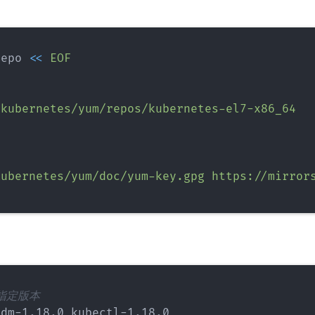
repo 
<<
EOF

kubernetes/yum/repos/kubernetes-el7-x86_64

ubernetes/yum/doc/yum-key.gpg https://mirrors
时指定版本