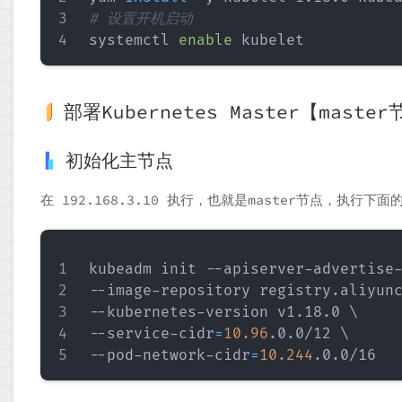
# 设置开机启动
systemctl 
enable
部署Kubernetes Master【maste
初始化主节点
在 192.168.3.10 执行，也就是master节点，执行下面
kubeadm init --apiserver-advertise
--image-repository registry.aliyun
--kubernetes-version v1.18.0 
\
--service-cidr
=
10.96
.0.0/12 
\
--pod-network-cidr
=
10.244