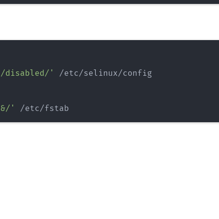
g/disabled/'
 /etc/selinux/config

#&/'