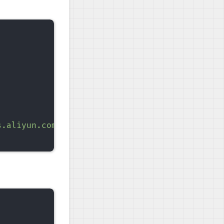
.aliyun.com/kubernetes/yum/doc/rpm-package-ke