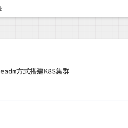
态
beadm方式搭建K8S集群