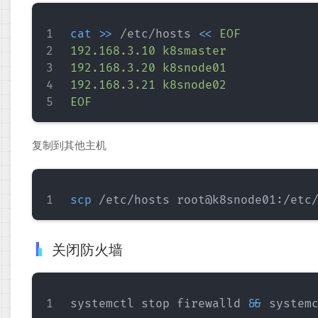
cat
>>
 /etc/hosts 
<<
EOF

192.168.3.10 k8smaster

192.168.3.20 k8snode01

192.168.3.21 k8snode02

EOF
复制到其他主机
scp
关闭防火墙
systemctl stop firewalld 
&&