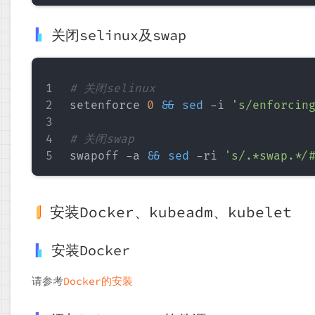
关闭selinux及swap
# 关闭selinux
setenforce 
0
&&
sed
 -i 
's/enforcin
# 关闭swap
swapoff -a 
&&
sed
 -ri 
's/.*swap.*/
安装Docker、kubeadm、kubelet
安装Docker
请参考
Docker的安装