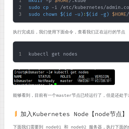
mkdir
 -p 
$HOME
sudo
cp
 -i /etc/kubernetes/admin.c
sudo
chown
$(
id
 -u
)
:
$(
id
 -g
)
$HOME
执行完成后，我们使用下面命令，查看我们正在运行的节点
能够看到，目前有一个master节点已经运行了，但是还处
加入Kubernetes Node【node节点】
下面我们需要到 node01 和 node02 服务器，执行下