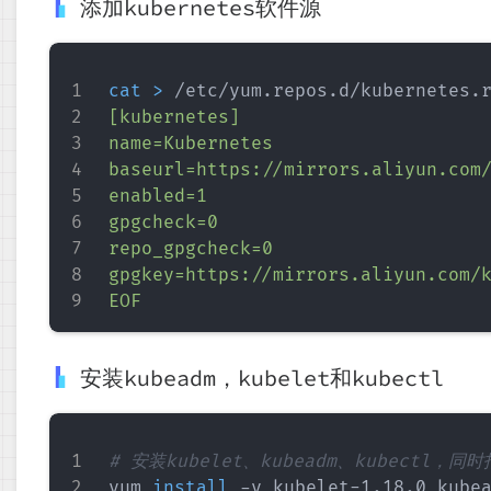
添加kubernetes软件源
cat
>
 /etc/yum.repos.d/kubernetes.
[kubernetes]

name=Kubernetes

baseurl=https://mirrors.aliyun.com/
enabled=1

gpgcheck=0

repo_gpgcheck=0

gpgkey=https://mirrors.aliyun.com/k
EOF
安装kubeadm，kubelet和kubectl
# 安装kubelet、kubeadm、kubectl，同
yum 
install