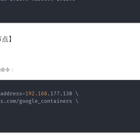
r节点】
的命令：
-address
=
192.168
.177.130 
\
cs.com/google_containers 
\