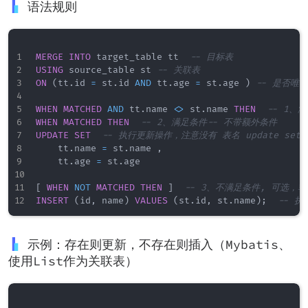
语法规则
MERGE
INTO
 target_table tt  
-- 目标表
USING
 source_table st 
-- 关联表
ON
(
tt
.
id 
=
 st
.
id 
AND
 tt
.
age 
=
 st
.
age 
)
-- 是否唯
WHEN
MATCHED
AND
 tt
.
name 
<>
 st
.
name 
THEN
-- 1、
WHEN
MATCHED
THEN
-- 2、满足条件-- 不带额外条件
UPDATE
SET
-- 执行更新操作，注意没有 表名 update set
    tt
.
name 
=
 st
.
name 
,
    tt
.
age 
=
 st
.
age 

[
WHEN
NOT
MATCHED
THEN
]
-- 3、不满足条件, 可选，
INSERT
(
id
,
 name
)
VALUES
(
st
.
id
,
 st
.
name
)
;
-- 执
示例：存在则更新，不存在则插入（Mybatis、
使用List作为关联表）