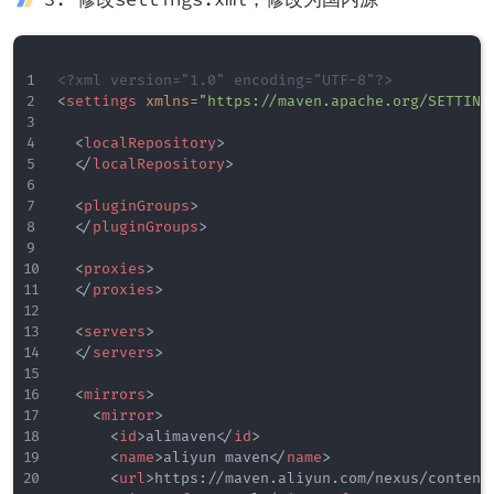
<?xml version="1.0" encoding="UTF-8"?>
<
settings
xmlns
=
"
https://maven.apache.org/SETTING
<
localRepository
>
</
localRepository
>
<
pluginGroups
>
</
pluginGroups
>
<
proxies
>
</
proxies
>
<
servers
>
</
servers
>
<
mirrors
>
<
mirror
>
<
id
>
alimaven
</
id
>
<
name
>
aliyun maven
</
name
>
<
url
>
https://maven.aliyun.com/nexus/content