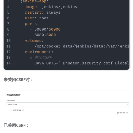
jenkins-app
:
image
:
 jenkins/jenkins

restart
:
 always

user
:
 root

ports
:
-
 50000
:
50000
-
 8080
:
8080
volumes
:
-
 /opt/docker_data/jenkins/data
:
/var/jenkins
environment
:
# 关闭CSRF
-
 JAVA_OPTS="
-
未关闭CSRF时：
已关闭CSRF：