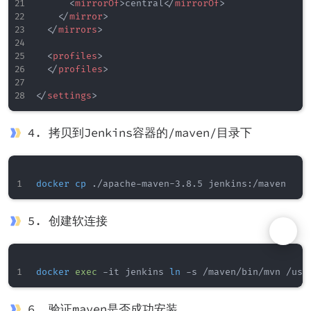
<
mirrorOf
>
central
</
mirrorOf
>
</
mirror
>
</
mirrors
>
<
profiles
>
</
profiles
>
</
settings
>
4. 拷贝到Jenkins容器的/maven/目录下
docker
cp
5. 创建软连接
docker
exec
 -it jenkins 
ln
6. 验证maven是否成功安装