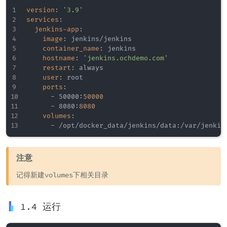
version
:
'3.9'
services
:
jenkins-app
:
image
:
 jenkins/jenkins

container_name
:
 jenkins

hostname
:
'jenkins.ochdemo.com'
restart
:
 always

user
:
 root

ports
:
-
 50000
:
50000
-
 8080
:
8080
volumes
:
-
 /opt/docker_data/jenkins/data
:
注意
记得新建volumes下相关目录
1.4 运行