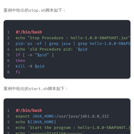
案例中给出的stop.sh脚本如下：
#!/bin/bash
echo
"Stop Procedure : hello-1.0.0-SNAPSHOT.jar"
pid
=
`
ps
 -ef 
|
grep
 java 
|
grep
 hello-1.0.0-SNAPSH
echo
'old Procedure pid: '
$pid
if
[
 -n 
"
$pid
"
]
then
kill
 -9 
$pid
fi
案例中给出的start.sh脚本如下：
#!/bin/bash
export
JAVA_HOME
=
echo
${JAVA_HOME}
echo
'Start the program : hello-1.0.0-SNAPSHOT.ja
echo
'-------Starting-------'