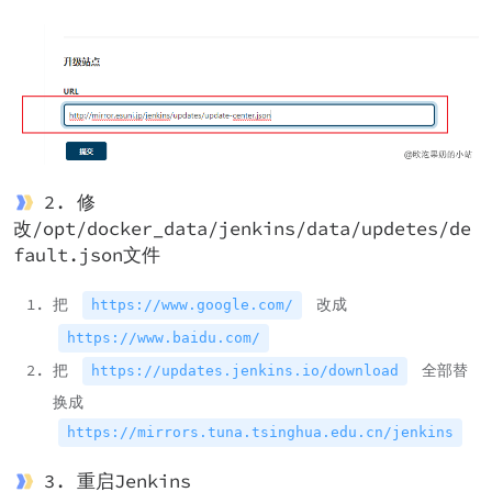
2. 修
改/opt/docker_data/jenkins/data/updetes/de
fault.json文件
把
改成
https://www.google.com/
https://www.baidu.com/
把
全部替
https://updates.jenkins.io/download
换成
https://mirrors.tuna.tsinghua.edu.cn/jenkins
3. 重启Jenkins