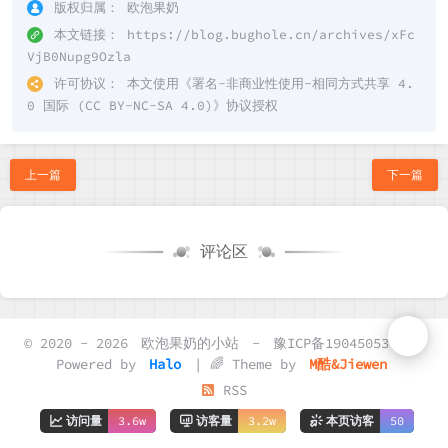
版权归属：
欧泡果奶
本文链接：
https://blog.bughole.cn/archives/xFc
VjB0Nupg9Ozla
许可协议：
本文使用《
署名-非商业性使用-相同方式共享 4.
0 国际 (CC BY-NC-SA 4.0)
》协议授权
上一篇
下一篇
评论区
© 2020 - 2026
欧泡果奶的小站
-
豫ICP备19045053号-2
Powered by
Halo
| 🌈 Theme by
M酷&Jiewen
RSS
访问量
3.6w
访客量
3.2w
本页访客
50