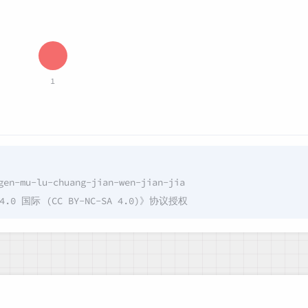
1
gen-mu-lu-chuang-jian-wen-jian-jia
国际 (CC BY-NC-SA 4.0)
》协议授权