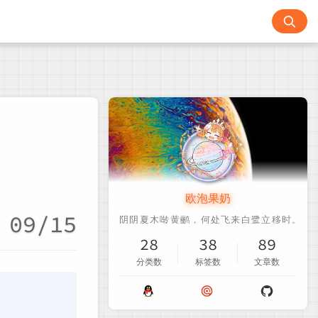
欧泡果奶
09/15
28
38
89
分类数
标签数
文章数