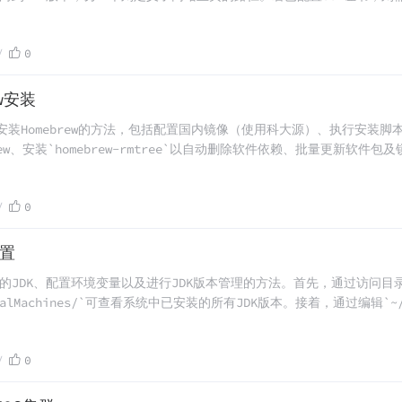
ation`前添加一段代码以确保所有请求都通过https协议访问www版本的域名，
x服务使更改生效。
0
ew安装
上安装Homebrew的方法，包括配置国内镜像（使用科大源）、执行安装
ew、安装`homebrew-rmtree`以自动删除软件依赖、批量更新软件
行完成，确保用户能够顺利管理和维护其Homebrew环境。
0
配置
装的JDK、配置环境变量以及进行JDK版本管理的方法。首先，通过访问目
VirtualMachines/`可查看系统中已安装的所有JDK版本。接着，通过编辑`~/
之后版本）或`~/.bash_profile`文件来设置不同JDK版本对应的环境变
source ~/.zprofile`使配置生效，并利用`java -version
0
工作。