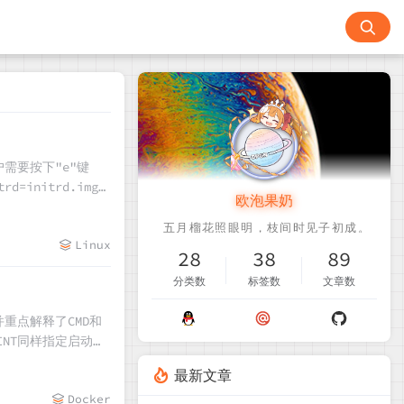
需要按下"e"键
initrd.img
欧泡果奶
）。为了确定正确的U盘
式以确认设置无误，最
Linux
28
38
89
分类数
标签数
文章数
，并重点解释了CMD和
INT同样指定启动命
镜像并运行容器，验
最新文章
身命令的一部分正确执
Docker