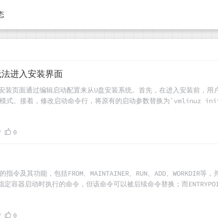
态
7无法进入安装界面
7预安装页面通过编辑启动配置来从U盘安装系统。首先，在进入安装前，用户
式。接着，修改启动命令行，将原有的启动参数替换为`vmlinuz initrd=
ev/你的盘符 quiet`，其中“你的盘符”应替换为实际的U盘标识符（如sdc4
导。完成上述步骤后，通过按"ctrl+x"执行更改，并重新进入编辑模
0
续进行系统安装。
的指令及其功能，包括FROM、MAINTAINER、RUN、ADD、WORKDIR等
D用于指定容器启动时执行的命令，但该命令可以被后续命令替换；而ENTRYPO
参数而不覆盖原有命令。通过具体的例子展示了如何使用这两种指令构建
到额外参数时会被替换导致错误，而ENTRYPOINT则将额外参数作为自
0