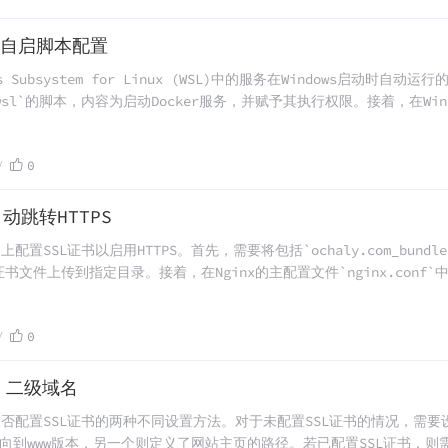
开机自启脚本配置
Subsystem for Linux (WSL)中的服务在Windows启动时自动运
t.wsl`的脚本，内容为启动Docker服务，并赋予其执行权限。接着，在Win
hell:startup`进入启动文件夹，在这里创建一个新的VBS脚本`linux-s
（如Ubuntu）以root用户身份运行之前创建的脚本。此方法适用于希望其
0
用户。
自动跳转HTTPS
置SSL证书以启用HTTPS。首先，需要将包括`ochaly.com_bundle.
在内的证书文件上传到指定目录。接着，在Nginx的主配置文件`nginx.conf
口，并指定证书和密钥文件路径，同时配置SSL协议及加密套件。完成配置后，使
一切正常，则重启Nginx服务使更改生效。此外，还提供了HTTP自动跳
0
rver块中增加重定向规则实现。最后，再次重启Nginx以应用所有变更。
 二级域名
是否配置SSL证书的两种不同设置方法。对于未配置SSL证书的情况，需要设置
向到www版本，另一个则定义了网站主页的路径。若已配置SSL证书，则需