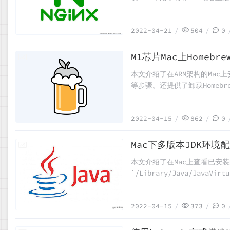
的`server`配置，在`loc
-s reload`命令重启Ngin
2022-04-21
504
0
M1芯片Mac上Homebr
2022-04-15
本文介绍了在ARM架构的Mac
等步骤。还提供了卸载Homebr
操作指南。所有操作均通过命令
2022-04-15
862
0
Mac下多版本JDK环境
2022-04-15
本文介绍了在Mac上查看已安
`/Library/Java/Java
（对于MacOS Catalina及
快速切换JDK版本。最后，通过运行`
2022-04-15
373
0
和测试版本切换功能是否正常