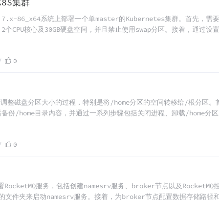
K8S集群
7.x-86_x64系统上部署一个单master的Kubernetes集群。首先
M、2个CPU核心及30GB硬盘空间，并且禁止使用swap分区。接着，通过
闭防火墙与selinux等步骤来准备环境。然后安装Docker、kubead
e节点上执行加入集群的命令。最后，通过部署CNI网络插件（如Flannel）并
0
，成功后将服务暴露给外部访问，从而完成整个Kubernetes集群的搭建。
中调整磁盘分区大小的过程，特别是将/home分区的空间转移给/根分区。首先
备份/home目录内容，并通过一系列步骤包括关闭进程、卸载/home分
空间的重新分配。最后，扩展/root分区后，再次挂载/home分区并恢复
逻辑卷管理工具的使用。
0
RocketMQ服务，包括创建namesrv服务、broker节点以及Rocket
要的文件夹来启动namesrv服务。接着，为broker节点配置数据存储路
broker容器。最后，通过拉取特定的RocketMQ控制台镜像并设置环境
个过程详细说明了每个步骤所需执行的命令及其参数含义，便于理解和操作。