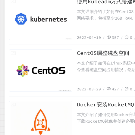
使用kubeadm方式搭建
2022-04-10
本文详细介绍了如何在CentOS 
网络要求，包括至少2GB RA
hosts文件以实现相互解析、关
master节点。随后，在nod
2022-04-10
357
0
deployment测试集群功能
CentOS调整磁盘空间
2022-03-29
本文介绍了如何在Linux系统
令查看磁盘空间占用情况，然后
建/home逻辑卷等操作来实现
过程涉及了文件系统的管理和
2022-03-29
427
0
Docker安装RocketMQ
2022-03-27
本文介绍了如何使用Docker部署
下载RocketMQ镜像并创建必
名称、broker角色等，并运行
RocketMQ管理界面。整