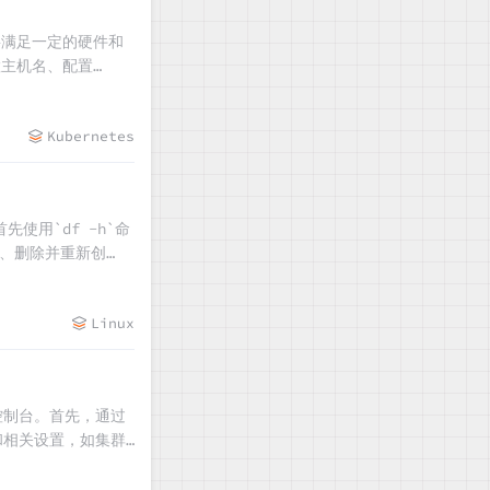
，需要满足一定的硬件和
设置主机名、配置
m及相关组件，并初始化
创建Nginx
Kubernetes
使用`df -h`命
区、删除并重新创
之前备份的数据。整个
Linux
MQ控制台。首先，通过
径和相关设置，如集群
变量，成功启动了