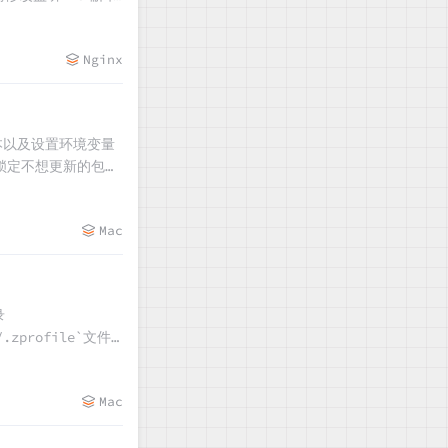
并使用`./nginx
Nginx
脚本以及设置环境变量
包及锁定不想更新的包的
Mac
录
.zprofile`文件
量，并使用alias命令
`命令验证当前JDK版本
Mac